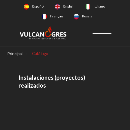
+34 628 66 65 64
Español
English
Italiano
Français
Russia
Principal
→
Catálogo
Instalaciones (proyectos)
realizados