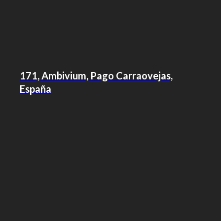
171, Ambivium, Pago Carraovejas,
España