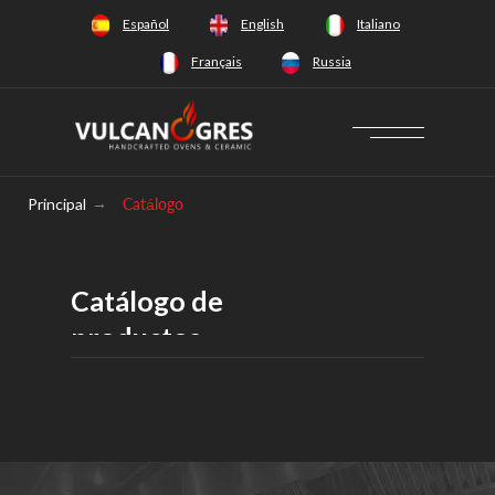
+34 628 66 65 64
Español
English
Italiano
Français
Russia
Principal
→
Catálogo
Catálogo de
productos