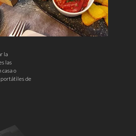
r la
es las
n casa o
 portátiles de