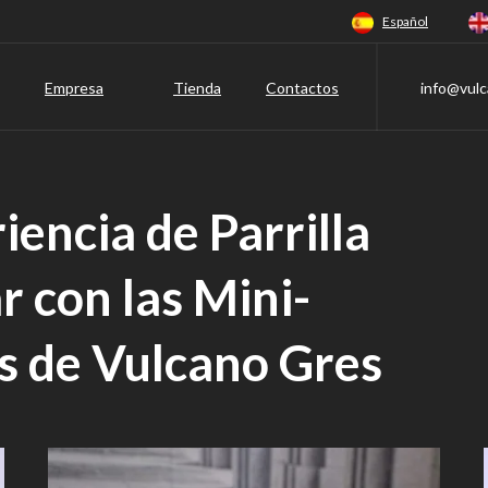
Español
Empresa
Tienda
Contactos
info@vulc
iencia de Parrilla
r con las Mini-
es de Vulcano Gres