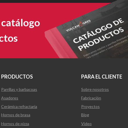
 catálogo
ctos
PRODUCTOS
PARA EL CLIENTE
Parrillas y barbacoas
Sobre nosotros
Asadores
Fabricación
Cerámica refractaria
Proyectos
Hornos de brasa
Blog
Hornos de pizza
Video