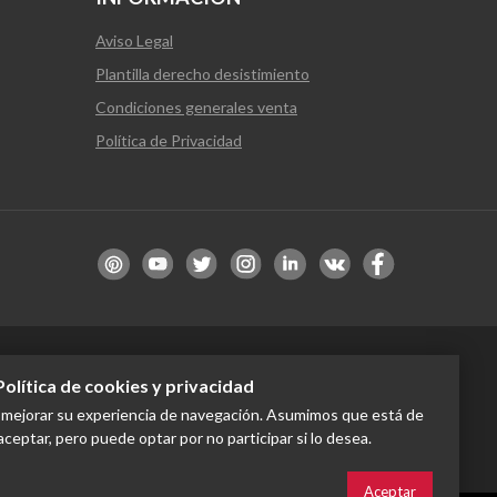
Aviso Legal
Plantilla derecho desistimiento
Condiciones generales venta
Política de Privacidad
Política de cookies y privacidad
a de los fondos de la Unión Europea y de la
inados a la contratación estable de
a mejorar su experiencia de navegación. Asumimos que está de
aceptar, pero puede optar por no participar si lo desea.
Aceptar