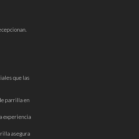
decepcionan.
iales que las
e parrilla en
na experiencia
rilla asegura