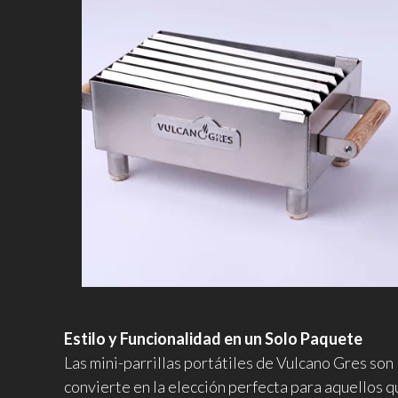
Estilo y Funcionalidad en un Solo Paquete
Las mini-parrillas portátiles de Vulcano Gres son 
convierte en la elección perfecta para aquellos qu