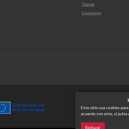
Tienda
Contactos
Esta actividad se benefici
Comunidad de Madrid dest
Este sitio usa cookies par
acuerdo con esto, si pulsa 
personas jóvenes
Rechazar