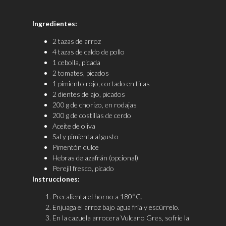
Ingredientes:
2 tazas de arroz
4 tazas de caldo de pollo
1 cebolla, picada
2 tomates, picados
1 pimiento rojo, cortado en tiras
2 dientes de ajo, picados
200 g de chorizo, en rodajas
200 g de costillas de cerdo
Aceite de oliva
Sal y pimienta al gusto
Pimentón dulce
Hebras de azafrán (opcional)
Perejil fresco, picado
Instrucciones:
Precalienta el horno a 180°C.
Enjuaga el arroz bajo agua fría y escúrrelo.
En la cazuela arrocera Vulcano Gres, sofríe la