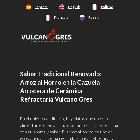
+34 628 66 65 64
Español
English
Italiano
Français
Russia
Sabor Tradicional Renovado:
Arroz al Horno en la Cazuela
Arrocera de Cerámica
Refractaria Vulcano Gres
En el universo culinario, hay platos que no solo
alimentan el cuerpo, sino que también nutren el alma
con su aroma y sabor. El arroz al horno es uno de
esos clásicos que ha resistido el paso del tiempo, y